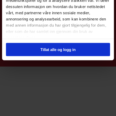
mediefunksjoner og for å analysere trafikken vår. Vi deler
dessuten informasjon om hvordan du bruker nettstedet
Coromatic AS
vårt, med partnerne våre innen sosiale medier,
annonsering og analysearbeid, som kan kombinere den
Kjeller Vest 6
med annen informasjon du har gjort tilgjengelig for dem,
2007 Kjeller
eller som de har samlet inn gjennom din bruk av
Telefon: 22 76 40 00
E-post:
post@coromatic.no
tjenestene deres.
Tillat alle og logg in
© Coromatic AS |
Nettbutikk levert av Kréatif