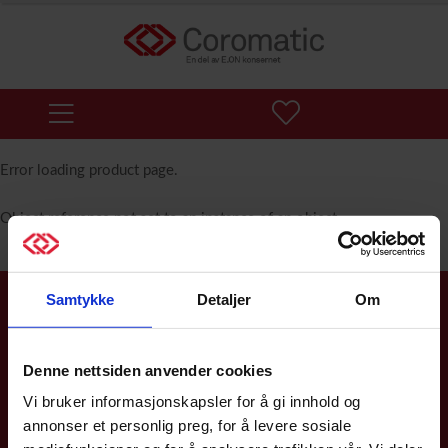
Error loading product page.
Object reference not set to an instance of an object.
Samtykke
Detaljer
Om
Service & support 24/7
Vi er her for deg 24/7 for å sikre tilgjengeligheten av strøm og
Denne nettsiden anvender cookies
datakommunikasjon for kritiske funksjoner. Vi er et
serviceselskap og en uavhengig systemintegrator som alltid
Vi bruker informasjonskapsler for å gi innhold og
fokuserer på den beste løsningen for deg som kunde.
annonser et personlig preg, for å levere sosiale