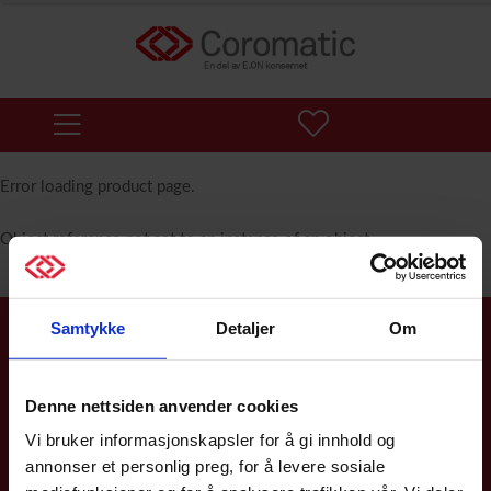
Error loading product page.
Object reference not set to an instance of an object.
Samtykke
Detaljer
Om
Service & support 24/7
Vi er her for deg 24/7 for å sikre tilgjengeligheten av strøm og
Denne nettsiden anvender cookies
datakommunikasjon for kritiske funksjoner. Vi er et
serviceselskap og en uavhengig systemintegrator som alltid
Vi bruker informasjonskapsler for å gi innhold og
fokuserer på den beste løsningen for deg som kunde.
annonser et personlig preg, for å levere sosiale