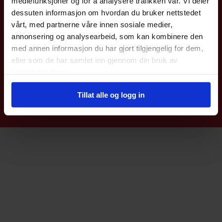
mediefunksjoner og for å analysere trafikken vår. Vi deler
dessuten informasjon om hvordan du bruker nettstedet
Coromatic AS
vårt, med partnerne våre innen sosiale medier,
annonsering og analysearbeid, som kan kombinere den
Kjeller Vest 6
med annen informasjon du har gjort tilgjengelig for dem,
2007 Kjeller
eller som de har samlet inn gjennom din bruk av
Telefon: 22 76 40 00
E-post:
post@coromatic.no
tjenestene deres.
Tillat alle og logg in
© Coromatic AS |
Nettbutikk levert av Kréatif