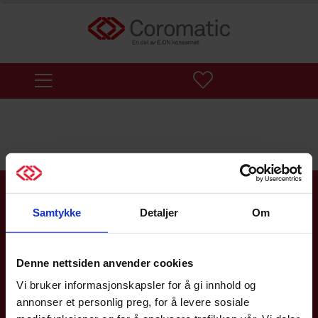
Service & support 24/7
Samtykke
Detaljer
Om
Vi er her for deg 24/7 for å sikre tilgjengeligheten av strøm og
datakommunikasjon for kritiske funksjoner. Vi er et
serviceselskap og en uavhengig systemintegrator som alltid
Denne nettsiden anvender cookies
fokuserer på den beste løsningen for deg som kunde.
Vi bruker informasjonskapsler for å gi innhold og
annonser et personlig preg, for å levere sosiale