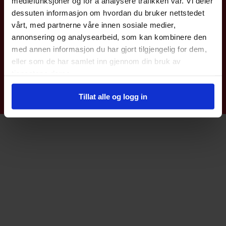
mediefunksjoner og for å analysere trafikken vår. Vi deler
Coromatic AS
dessuten informasjon om hvordan du bruker nettstedet
vårt, med partnerne våre innen sosiale medier,
Kjeller Vest 6
annonsering og analysearbeid, som kan kombinere den
2007 Kjeller
Telefon: 22 76 40 00
med annen informasjon du har gjort tilgjengelig for dem,
E-post:
post@coromatic.no
eller som de har samlet inn gjennom din bruk av
tjenestene deres.
© Coromatic AS |
Nettbutikk levert av Kréatif
Tillat alle og logg in