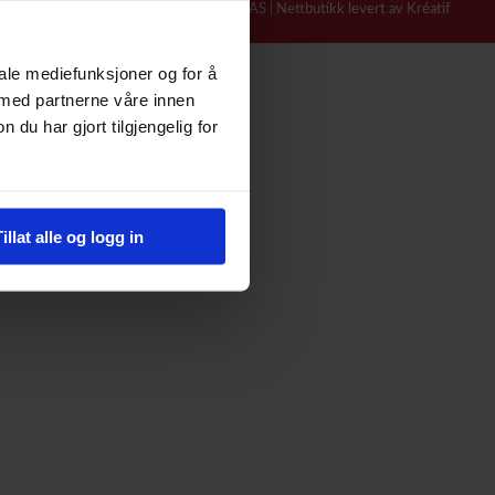
© Coromatic AS |
Nettbutikk levert av Kréatif
iale mediefunksjoner og for å
 med partnerne våre innen
u har gjort tilgjengelig for
Tillat alle og logg in