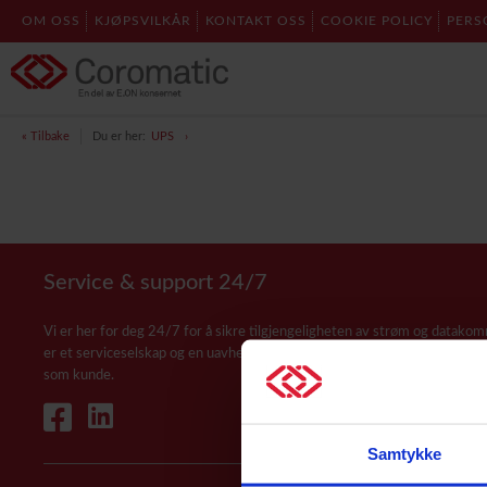
OM OSS
KJØPSVILKÅR
KONTAKT OSS
COOKIE POLICY
PERS
« Tilbake
Du er her:
UPS
Service & support 24/7
Vi er her for deg 24/7 for å sikre tilgjengeligheten av strøm og datakom
er et serviceselskap og en uavhengig systemintegrator som alltid fokuse
som kunde.
Samtykke