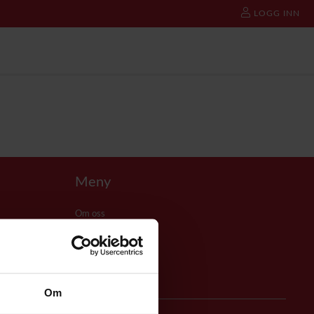
LOGG INN
Meny
Om oss
Kjøpsvilkår
Kontakt oss
Cookie policy
Personvern
Selgerportal
Om