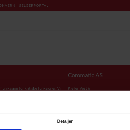
ONVERN
SELGERPORTAL
Coromatic AS
munikasjon for kritiske funksjoner. Vi
Kjeller Vest 6
rer på den beste løsningen for deg
2007 Kjeller
Telefon: 22 76 40 00
E-post:
post@coromatic.no
Detaljer