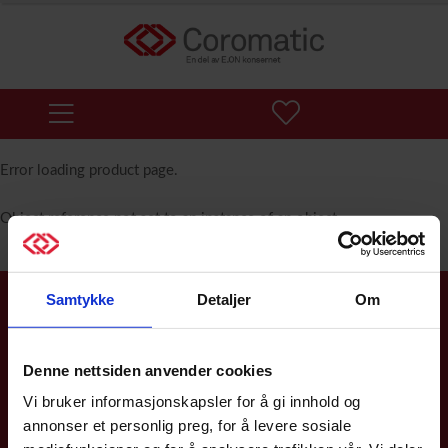
Error loading product page.
Object reference not set to an instance of an object.
Samtykke
Detaljer
Om
Service & support 24/7
Vi er her for deg 24/7 for å sikre tilgjengeligheten av strøm og
Denne nettsiden anvender cookies
datakommunikasjon for kritiske funksjoner. Vi er et
serviceselskap og en uavhengig systemintegrator som alltid
Vi bruker informasjonskapsler for å gi innhold og
fokuserer på den beste løsningen for deg som kunde.
annonser et personlig preg, for å levere sosiale