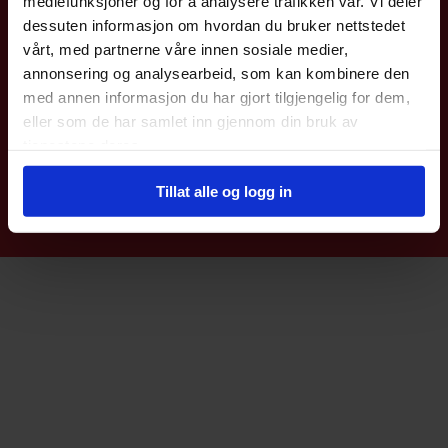
mediefunksjoner og for å analysere trafikken vår. Vi deler
dessuten informasjon om hvordan du bruker nettstedet
Coromatic AS
vårt, med partnerne våre innen sosiale medier,
annonsering og analysearbeid, som kan kombinere den
Kjeller Vest 6
med annen informasjon du har gjort tilgjengelig for dem,
2007 Kjeller
eller som de har samlet inn gjennom din bruk av
Telefon: 22 76 40 00
E-post:
post@coromatic.no
tjenestene deres.
Tillat alle og logg in
© Coromatic AS |
Nettbutikk levert av Kréatif