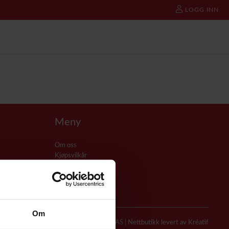
LOGG INN
Meny
Om oss
Kjøpsvilkår
Kontakt oss
Cookie policy
Personvern
Selgerportal
Om
© Coromatic AS |
Nettbutikk levert av Kréatif