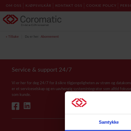
OM OSS
KJØPSVILKÅR
KONTAKT OSS
COOKIE POLICY
PERS
« Tilbake
Du er her:
Abonnement
Service & support 24/7
Vi er her for deg 24/7 for å sikre tilgjengeligheten av strøm og datakom
er et serviceselskap og en uavhengig systemintegrator som alltid fokuse
som kunde.
Samtykke