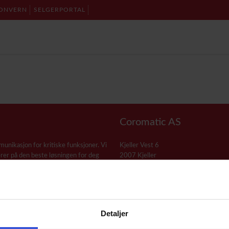
ONVERN
SELGERPORTAL
Coromatic AS
munikasjon for kritiske funksjoner. Vi
Kjeller Vest 6
rer på den beste løsningen for deg
2007 Kjeller
Telefon: 22 76 40 00
E-post:
post@coromatic.no
Detaljer