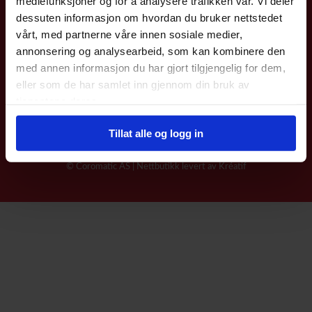
mediefunksjoner og for å analysere trafikken vår. Vi deler
dessuten informasjon om hvordan du bruker nettstedet
vårt, med partnerne våre innen sosiale medier,
Coromatic AS
annonsering og analysearbeid, som kan kombinere den
med annen informasjon du har gjort tilgjengelig for dem,
Kjeller Vest 6
eller som de har samlet inn gjennom din bruk av
2007 Kjeller
tjenestene deres.
Telefon: 22 76 40 00
E-post:
post@coromatic.no
Tillat alle og logg in
© Coromatic AS |
Nettbutikk levert av Kréatif