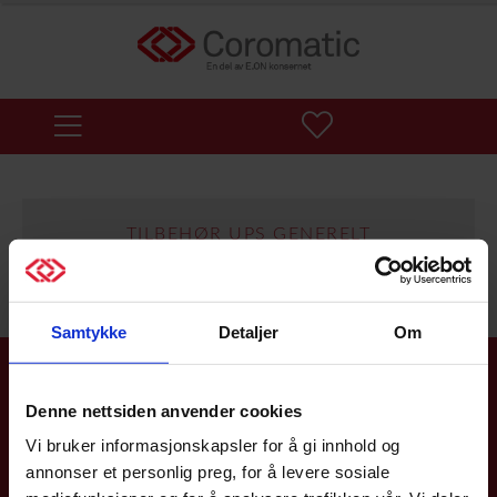
TILBEHØR UPS GENERELT
Samtykke
Detaljer
Om
Service & support 24/7
Denne nettsiden anvender cookies
Vi er her for deg 24/7 for å sikre tilgjengeligheten av strøm og
Vi bruker informasjonskapsler for å gi innhold og
datakommunikasjon for kritiske funksjoner. Vi er et
annonser et personlig preg, for å levere sosiale
serviceselskap og en uavhengig systemintegrator som alltid
fokuserer på den beste løsningen for deg som kunde.